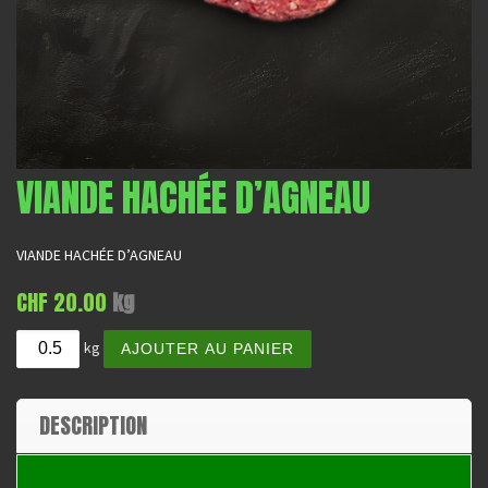
VIANDE HACHÉE D’AGNEAU
VIANDE HACHÉE D’AGNEAU
CHF
20.00
kg
quantité de Viande hachée d'agneau
A
kg
AJOUTER AU PANIER
l
t
e
DESCRIPTION
r
n
a
t