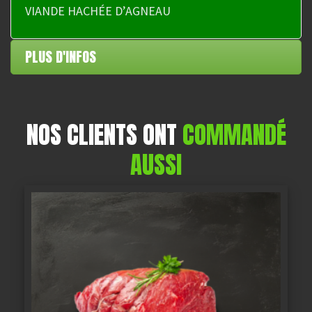
VIANDE HACHÉE D’AGNEAU
i
v
e
PLUS D'INFOS
:
NOS CLIENTS ONT
COMMANDÉ
AUSSI