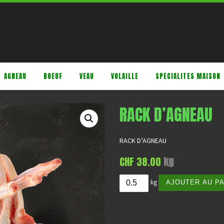
AGNEAU
BOEUF
VEAU
VOLAILLE
SPECIALITES MAISON
RACK D’AGNEAU
RACK D’AGNEAU
CHF
38.00
kg
quantité de Rack d'agneau
kg
AJOUTER AU P