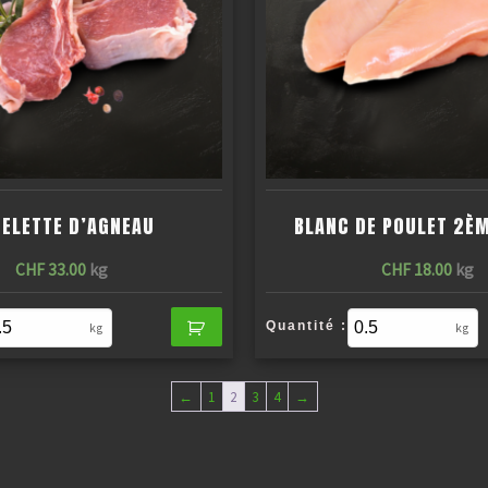
ELETTE D’AGNEAU
BLANC DE POULET 2È
CHF
33.00
kg
CHF
18.00
kg
Quantité :
kg
kg
←
1
2
3
4
→