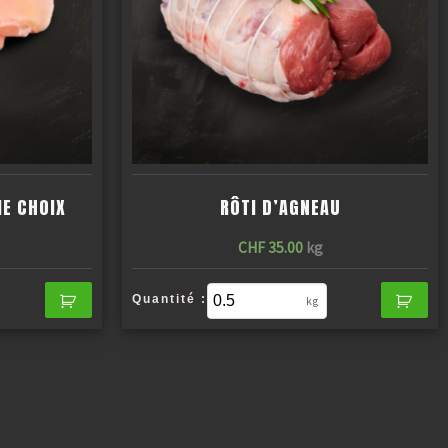
ME CHOIX
RÔTI D’AGNEAU
CHF
35.00
kg
Quantité :
kg