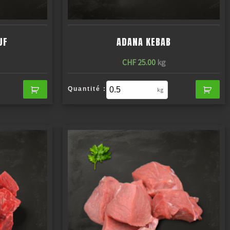
UF
ADANA KEBAB
CHF
25.00
kg
Quantité :
kg