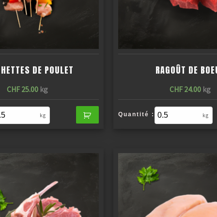
HETTES DE POULET
RAGOÛT DE BOE
CHF
25.00
kg
CHF
24.00
kg
Quantité :
kg
kg