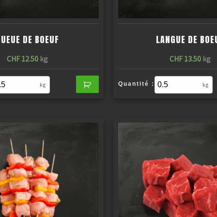
UEUE DE BOEUF
LANGUE DE BOE
CHF
12.50
kg
CHF
13.50
kg
Quantité :
kg
kg