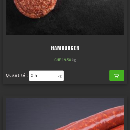
HAMBURGER
CHF
19.50
kg
Quantité :
kg