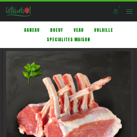
1
Skip to content
Men
AGNEAU
BOEUF
VEAU
VOLAILLE
SPECIALITES MAISON