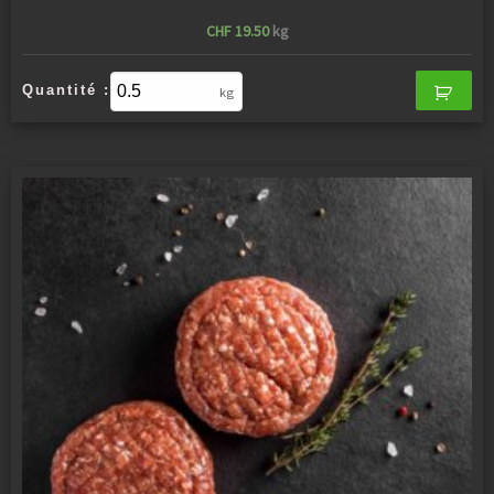
CHF
19.50
kg
Quantité :
kg