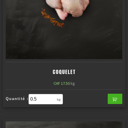
COQUELET
CHF
17.50
kg
Quantité :
kg