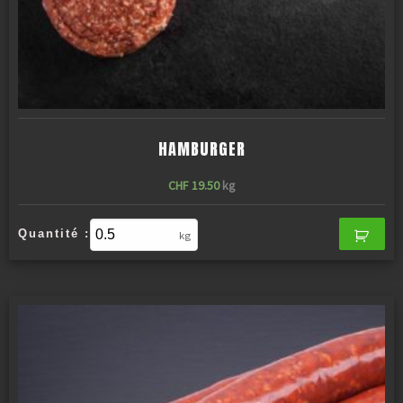
HAMBURGER
CHF
19.50
kg
Quantité :
kg