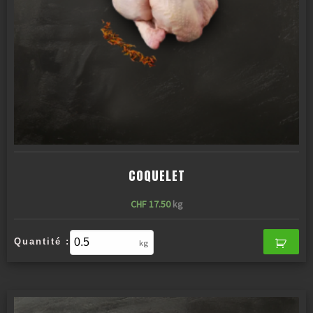
COQUELET
CHF
17.50
kg
Quantité :
kg