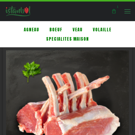
1
Skip to content
Men
AGNEAU
BOEUF
VEAU
VOLAILLE
SPECIALITES MAISON