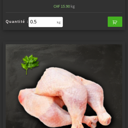
CHF
15.90
kg
Quantité :
kg