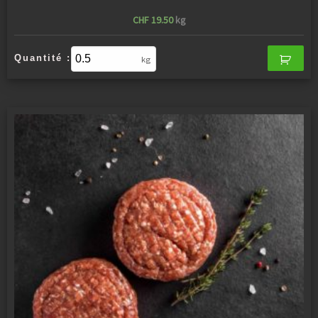
CHF
19.50
kg
Quantité :
kg