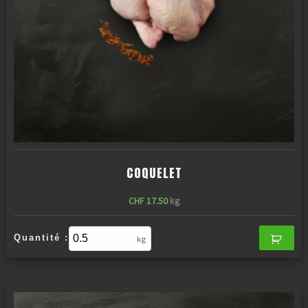
COQUELET
CHF
17.50
kg
Quantité :
kg