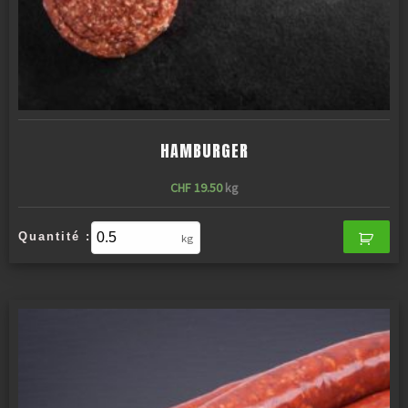
HAMBURGER
CHF
19.50
kg
Quantité :
kg