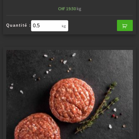
CHF
19.50
kg
Quantité :
kg