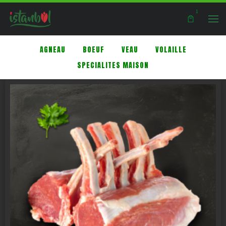
1
Skip to content
Men
AGNEAU
BOEUF
VEAU
VOLAILLE
SPECIALITES MAISON