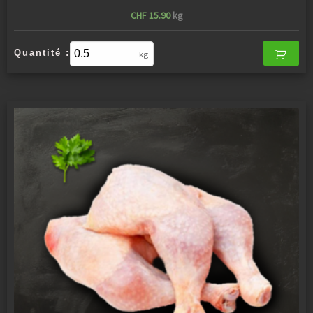
CHF
15.90
kg
Quantité :
kg