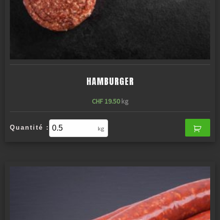
HAMBURGER
CHF
19.50
kg
Quantité :
kg