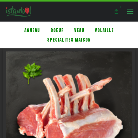
1
Skip to content
Men
AGNEAU
BOEUF
VEAU
VOLAILLE
SPECIALITES MAISON