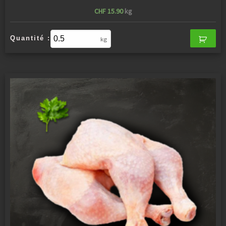
CHF
15.90
kg
Quantité :
kg