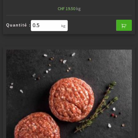
CHF
19.50
kg
Quantité :
kg