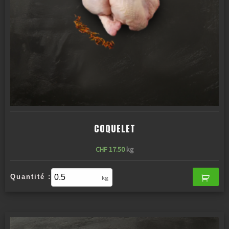
COQUELET
CHF
17.50
kg
Quantité :
kg