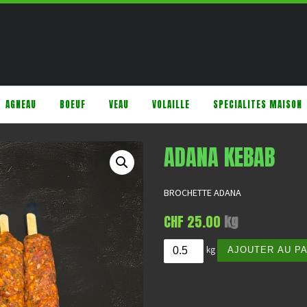
AGNEAU
BOEUF
VEAU
VOLAILLE
SPECIALITES MAISON
ADANA KEBAB
BROCHETTE ADANA
CHF
25.00
kg
quantité de ADANA KEBAB
kg
AJOUTER AU P