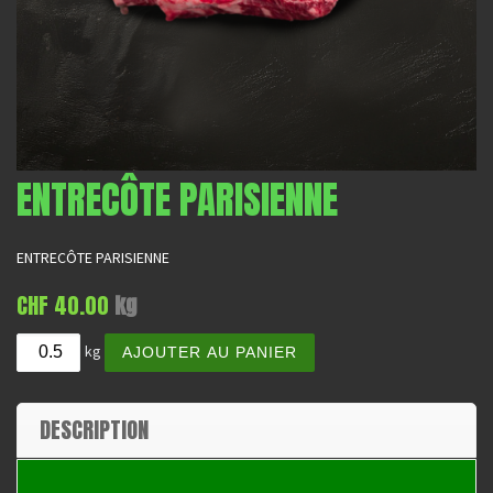
ENTRECÔTE PARISIENNE
ENTRECÔTE PARISIENNE
CHF
40.00
kg
quantité de Entrecôte parisienne
A
kg
AJOUTER AU PANIER
l
t
e
DESCRIPTION
r
n
a
t