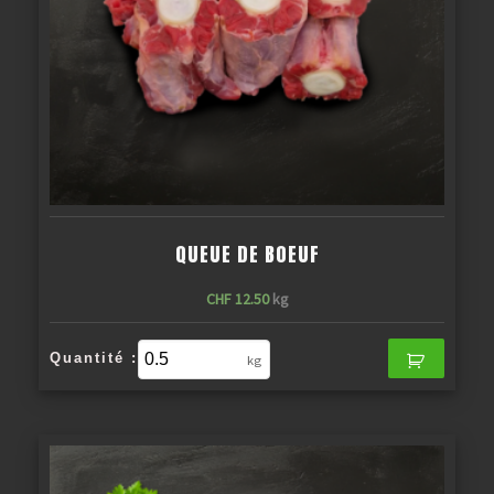
QUEUE DE BOEUF
CHF
12.50
kg
Quantité :
kg