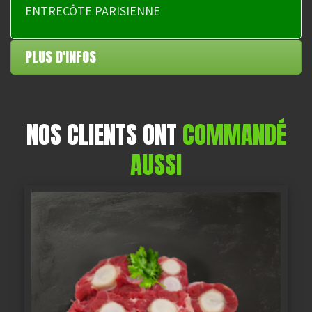
ENTRECÔTE PARISIENNE
i
v
e
PLUS D'INFOS
:
NOS CLIENTS ONT
COMMANDÉ
AUSSI