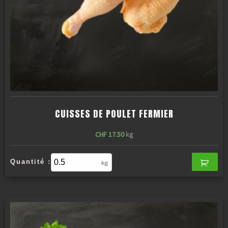
CUISSES DE POULET FERMIER
CHF
17.50
kg
Quantité :
kg