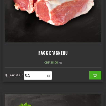
RACK D’AGNEAU
CHF
38.00
kg
Quantité :
kg