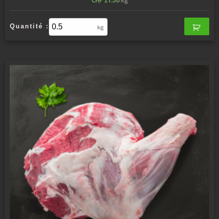
CHF
17.50
kg
Quantité :
kg