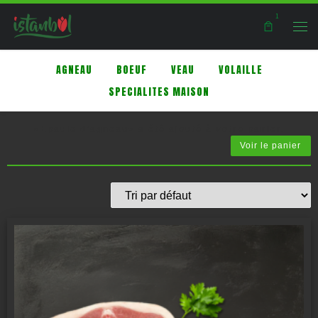
1
Skip to content
Men
AGNEAU
BOEUF
VEAU
VOLAILLE
SPECIALITES MAISON
«Epaule d’agneau» a été ajouté à votre panier.
Voir le panier