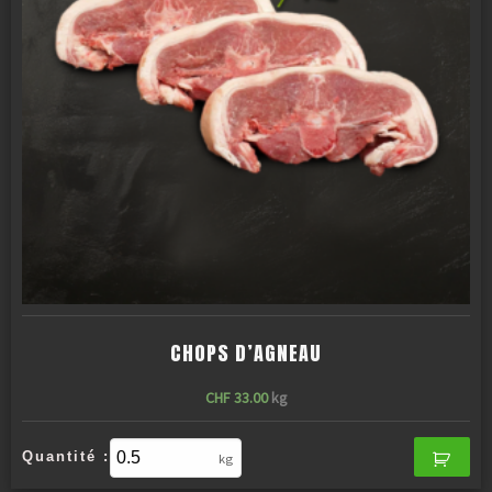
CHOPS D’AGNEAU
CHF
33.00
kg
Quantité :
kg