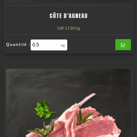
CÔTE D’AGNEAU
CHF
17.50
kg
Quantité :
kg