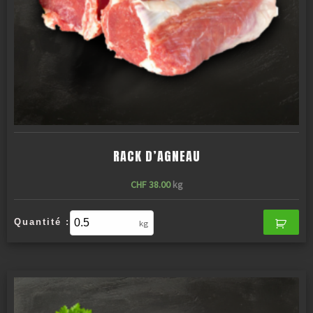
RACK D’AGNEAU
CHF
38.00
kg
Quantité :
kg