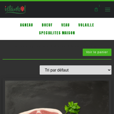
1
Skip to content
Men
AGNEAU
BOEUF
VEAU
VOLAILLE
SPECIALITES MAISON
«Cou d’agneau» a été ajouté à votre panier.
Voir le panier