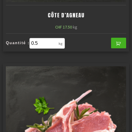
CÔTE D’AGNEAU
CHF
17.50
kg
Quantité :
kg