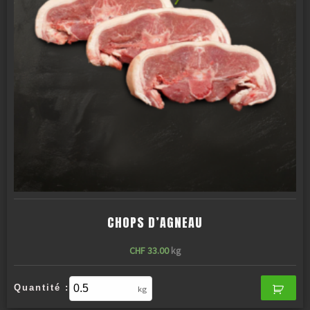
CHOPS D’AGNEAU
CHF
33.00
kg
Quantité :
kg