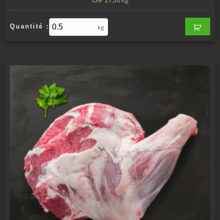
CHF
17.50
kg
Quantité :
kg